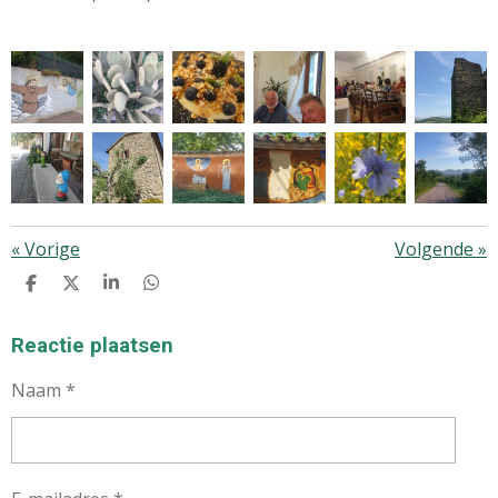
«
Vorige
Volgende
»
D
D
S
D
E
E
H
E
L
E
A
L
E
L
R
E
Reactie plaatsen
N
E
N
Naam *