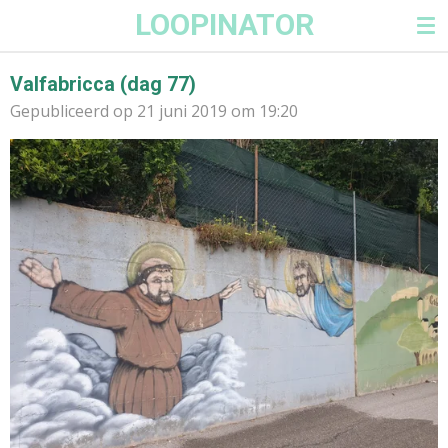
LOOPINATOR
Ga
direct
naar
Valfabricca (dag 77)
de
Gepubliceerd op 21 juni 2019 om 19:20
hoofdinhoud