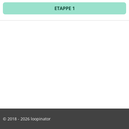
S
ETAPPE 1
T
A
G
R
A
M
© 2018 - 2026 loopinator