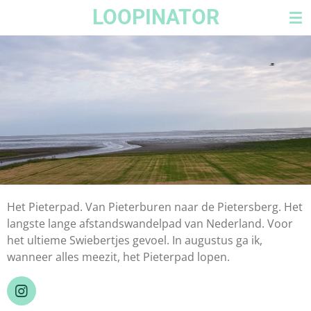
LOOPINATOR
Ga
direct
naar
de
hoofdinhoud
Het Pieterpad. Van Pieterburen naar de Pietersberg. Het
langste lange afstandswandelpad van Nederland. Voor
het ultieme Swiebertjes gevoel. In augustus ga ik,
wanneer alles meezit, het Pieterpad lopen.
I
N