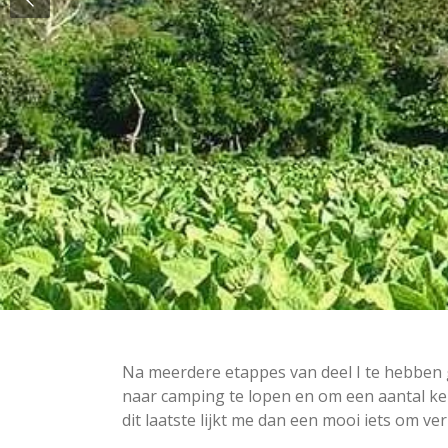
Na meerdere etappes van deel I te hebben g
naar camping te lopen en om een aantal kere
dit laatste lijkt me dan een mooi iets om ver