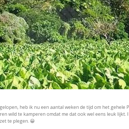
elopen, heb ik nu een aantal weken de tijd om het gehele P
n wild te kamperen omdat me dat ook wel eens leuk lijkt. Ik 
zet te plegen. 😀