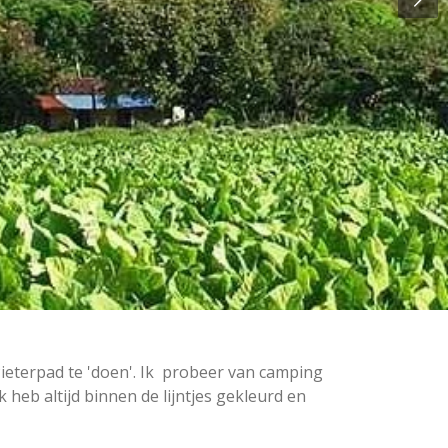
ieterpad te 'doen'. Ik probeer van camping
heb altijd binnen de lijntjes gekleurd en