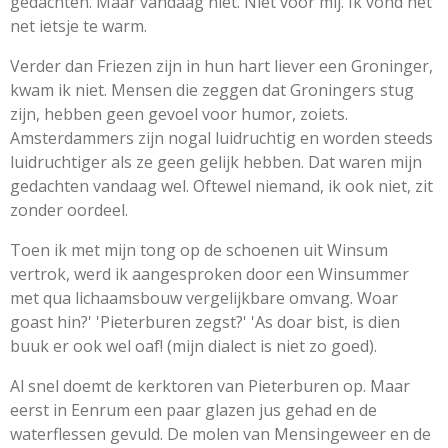
gedachten. Maar vandaag niet. Niet voor mij. Ik vond het
net ietsje te warm.
Verder dan Friezen zijn in hun hart liever een Groninger,
kwam ik niet. Mensen die zeggen dat Groningers stug
zijn, hebben geen gevoel voor humor, zoiets.
Amsterdammers zijn nogal luidruchtig en worden steeds
luidruchtiger als ze geen gelijk hebben. Dat waren mijn
gedachten vandaag wel. Oftewel niemand, ik ook niet, zit
zonder oordeel.
Toen ik met mijn tong op de schoenen uit Winsum
vertrok, werd ik aangesproken door een Winsummer
met qua lichaamsbouw vergelijkbare omvang. Woar
goast hin?' 'Pieterburen zegst?' 'As doar bist, is dien
buuk er ook wel oaf! (mijn dialect is niet zo goed).
Al snel doemt de kerktoren van Pieterburen op. Maar
eerst in Eenrum een paar glazen jus gehad en de
waterflessen gevuld. De molen van Mensingeweer en de