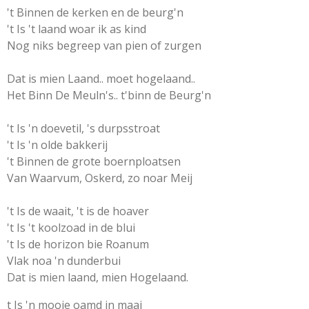
't Binnen de kerken en de beurg'n
't Is 't laand woar ik as kind
Nog niks begreep van pien of zurgen
Dat is mien Laand.. moet hogelaand..
Het Binn De Meuln's.. t'binn de Beurg'n
't Is 'n doevetil, 's durpsstroat
't Is 'n olde bakkerij
't Binnen de grote boernploatsen
Van Waarvum, Oskerd, zo noar Meij
't Is de waait, 't is de hoaver
't Is 't koolzoad in de blui
't Is de horizon bie Roanum
Vlak noa 'n dunderbui
Dat is mien laand, mien Hogelaand.
t Is 'n mooie oamd in maai