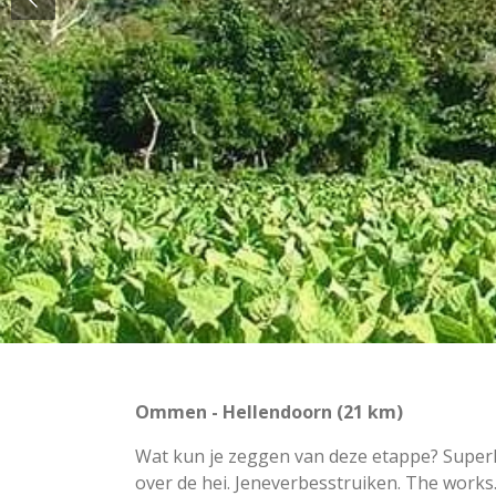
Ommen - Hellendoorn (21 km)
Wat kun je zeggen van deze etappe? Superla
over de hei. Jeneverbesstruiken. The works