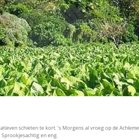
tieven schieten te kort. 's Morgens al vroeg op de Achleme
. Sprookjesachtig en eng.