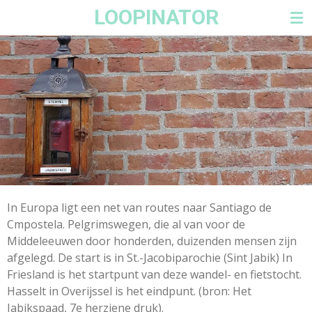
LOOPINATOR
Ga
direct
naar
de
hoofdinhoud
In Europa ligt een net van routes naar Santiago de
Cmpostela. Pelgrimswegen, die al van voor de
Middeleeuwen door honderden, duizenden mensen zijn
afgelegd. De start is in St.-Jacobiparochie (Sint Jabik) In
Friesland is het startpunt van deze wandel- en fietstocht.
Hasselt in Overijssel is het eindpunt. (bron: Het
Jabikspaad, 7e herziene druk).