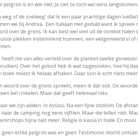
 pelgrim is en wie niet. Je ziet ze toch wel eens langskomen
jn weg of de snelweg' dat ik een paar prachtige dagen luidla
en we bij Andrea. Een Italiaan met geduld want ik spreek n
ord over de grens. Ik kan best wel veel uit de context halen
 juiste plekken instemmend hummen, een welgemeend sí of 
komen.
 heeft me van alles verteld over de planten (welke geneesk
ebruiken). Over het geloof heb ik wat opgestoken, hoe hij daa
 boek moest ik helaas afhaken. Daar kon ik echt niets meer
geen woord over de grens spreekt, meen ik dat ook. De woord
 geen bel rinkelen. Maar dat geeft helemaal niks.
 we zijn wilden. In Assissi. Na een fijne slotklim. De afstan
n naar de camping nog eens vijftien. Maar die tellen niet. Ma
nirshops bijna niet meer. Religie is kassa in Italië. En mooi
 ik geen echte pelgrim was en geen Testimonio mocht ontva