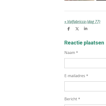
«
Valfabricca (dag 77)
D
D
S
E
E
H
L
E
A
E
L
R
Reactie plaatsen
N
E
Naam *
E-mailadres *
Bericht *