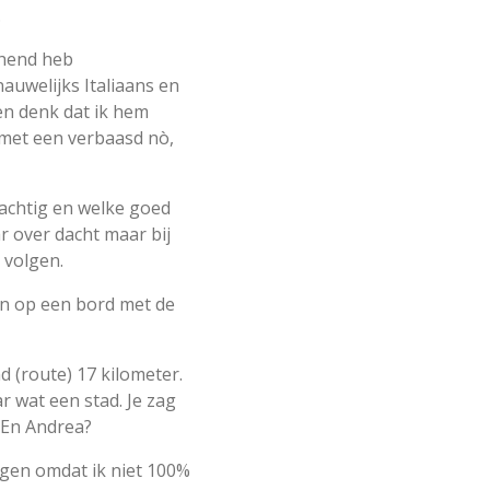
.
chend heb
auwelijks Italiaans en
 en denk dat ik hem
met een verbaasd nò,
rachtig en welke goed
r over dacht maar bij
 volgen.
en op een bord met de
d (route) 17 kilometer.
ar wat een stad. Je zag
. En Andrea?
ngen omdat ik niet 100%