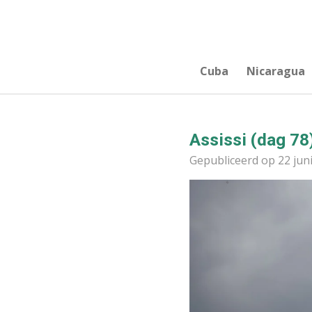
Ga
direct
naar
de
Cuba
Nicaragua
hoofdinhoud
Assissi (dag 78
Gepubliceerd op 22 jun