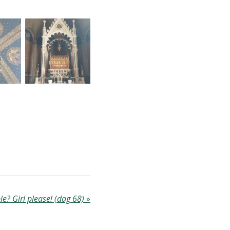
e? Girl please! (dag 68)
»