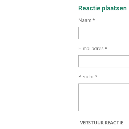
L
E
A
E
L
R
Reactie plaatsen
N
E
Naam *
E-mailadres *
Bericht *
VERSTUUR REACTIE