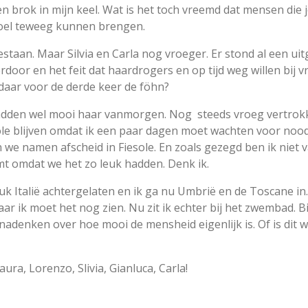
n brok in mijn keel. Wat is het toch vreemd dat mensen die 
voel teweeg kunnen brengen.
aan. Maar Silvia en Carla nog vroeger. Er stond al een uitg
erdoor en het feit dat haardrogers en op tijd weg willen bij 
daar voor de derde keer de föhn?
adden wel mooi haar vanmorgen. Nog steeds vroeg vertrokk
sole blijven omdat ik een paar dagen moet wachten voor noo
 we namen afscheid in Fiesole. En zoals gezegd ben ik niet 
omt omdat we het zo leuk hadden. Denk ik.
k Italië achtergelaten en ik ga nu Umbrië en de Toscane in
maar ik moet het nog zien. Nu zit ik echter bij het zwembad. 
nadenken over hoe mooi de mensheid eigenlijk is. Of is dit 
Laura, Lorenzo, Slivia, Gianluca, Carla!