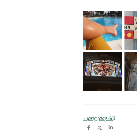
«
Jarig (dag 66)
D
D
S
E
E
H