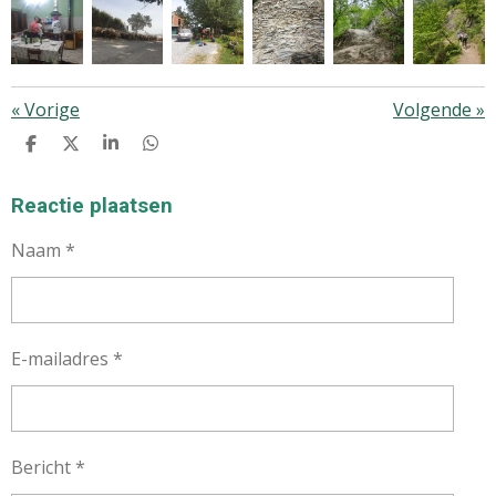
«
Vorige
Volgende
»
D
D
S
D
E
E
H
E
L
E
A
L
E
L
R
E
Reactie plaatsen
N
E
N
Naam *
E-mailadres *
Bericht *