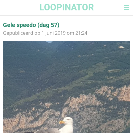
LOOPINATOR
Ga
direct
naar
Gele speedo (dag 57)
de
Gepubliceerd op 1 juni 2019 om 21:24
hoofdinhoud