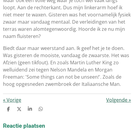
Maar ook een volle weg waar je toch wel vaak langs
loopt. Aan de rechterkant. Dus mijn linkerarm hoef ik
niet meer te waxen. Gisteren was het voornamelijk fysiek
zwaar maar vandaag mentaal. De verleidingen van het
terras waren alomtegenwoordig. Hoorde ik ze nu mijn
naam fluisteren?
Biedt daar maar weerstand aan. Ik geef het je te doen.
Was gisteren de mooiste, vandaag de zwaarste. Het was
Afzien (geen tikfout). En zoals Martin Luther King zo
welluidend zei tegen Nelson Mandela en Morgan
Freeman: 'Some things can not be unseen!'. Zoals de
hoog opgesneden zwembroek der Italiaansche Man.
«
Vorige
Volgende
»
D
D
S
D
E
E
H
E
L
E
A
L
E
L
R
E
Reactie plaatsen
N
E
N