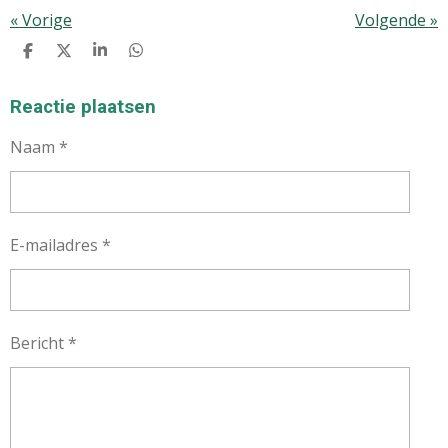
«
Vorige
Volgende
»
D
D
S
D
E
E
H
E
L
E
A
L
E
L
R
E
Reactie plaatsen
N
E
N
Naam *
E-mailadres *
Bericht *