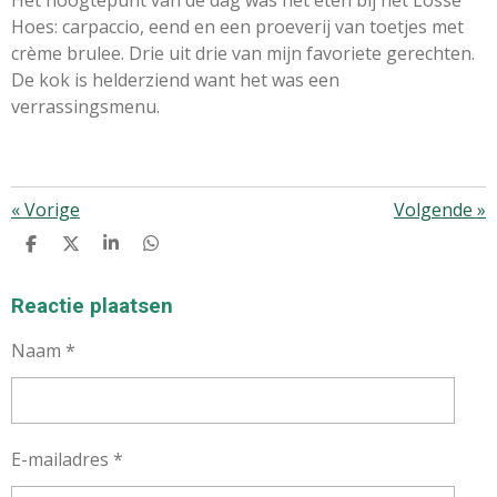
Hoes: carpaccio, eend en een proeverij van toetjes met
crème brulee. Drie uit drie van mijn favoriete gerechten.
De kok is helderziend want het was een
verrassingsmenu.
«
Vorige
Volgende
»
D
D
S
D
E
E
H
E
L
E
A
L
E
L
R
E
Reactie plaatsen
N
E
N
Naam *
E-mailadres *