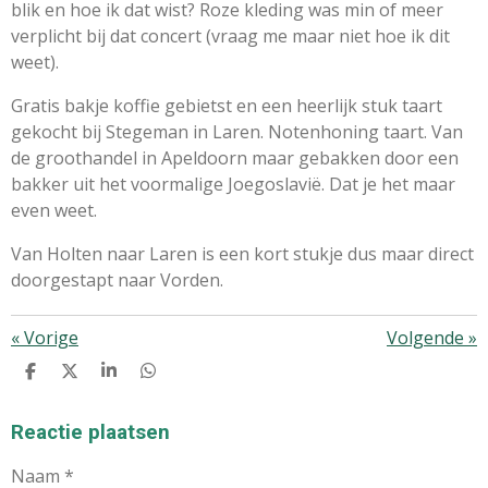
blik en hoe ik dat wist? Roze kleding was min of meer
verplicht bij dat concert (vraag me maar niet hoe ik dit
weet).
Gratis bakje koffie gebietst en een heerlijk stuk taart
gekocht bij Stegeman in Laren. Notenhoning taart. Van
de groothandel in Apeldoorn maar gebakken door een
bakker uit het voormalige Joegoslavië. Dat je het maar
even weet.
Van Holten naar Laren is een kort stukje dus maar direct
doorgestapt naar Vorden.
«
Vorige
Volgende
»
D
D
S
D
E
E
H
E
L
E
A
L
E
L
R
E
Reactie plaatsen
N
E
N
Naam *