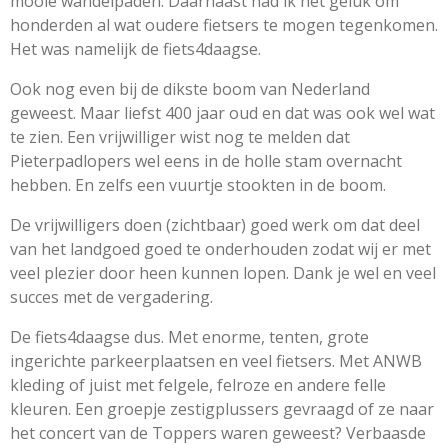
mooie wandelpaden. Daarnaast had ik het geluk om
honderden al wat oudere fietsers te mogen tegenkomen.
Het was namelijk de fiets4daagse.
Ook nog even bij de dikste boom van Nederland
geweest. Maar liefst 400 jaar oud en dat was ook wel wat
te zien. Een vrijwilliger wist nog te melden dat
Pieterpadlopers wel eens in de holle stam overnacht
hebben. En zelfs een vuurtje stookten in de boom.
De vrijwilligers doen (zichtbaar) goed werk om dat deel
van het landgoed goed te onderhouden zodat wij er met
veel plezier door heen kunnen lopen. Dank je wel en veel
succes met de vergadering.
De fiets4daagse dus. Met enorme, tenten, grote
ingerichte parkeerplaatsen en veel fietsers. Met ANWB
kleding of juist met felgele, felroze en andere felle
kleuren. Een groepje zestigplussers gevraagd of ze naar
het concert van de Toppers waren geweest? Verbaasde