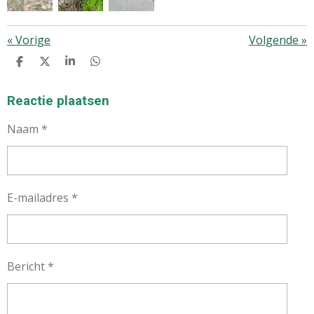
«
Vorige
Volgende
»
D
D
S
D
E
E
H
E
L
E
A
L
E
L
R
E
Reactie plaatsen
N
E
N
Naam *
E-mailadres *
Bericht *