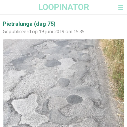
LOOPINATOR
Ga
direct
naar
Pietralunga (dag 75)
de
Gepubliceerd op 19 juni 2019 om 15:35
hoofdinhoud