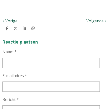
«
Vorige
Volgende
»
D
D
S
D
E
E
H
E
L
E
A
L
E
L
R
E
Reactie plaatsen
N
E
N
Naam *
E-mailadres *
Bericht *