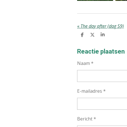
«
The day after (dag 59)
D
D
S
E
E
H
L
E
A
E
L
R
Reactie plaatsen
N
E
Naam *
E-mailadres *
Bericht *