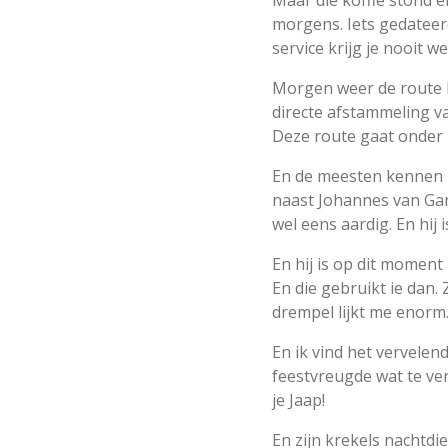
Maar die koffie stond e
morgens. Iets gedateerd
service krijg je nooit w
Morgen weer de route B
directe afstammeling v
Deze route gaat onder 
En de meesten kennen he
naast Johannes van Gans 
wel eens aardig. En hij 
En hij is op dit moment
En die gebruikt ie dan. 
drempel lijkt me enorm
En ik vind het vervelen
feestvreugde wat te v
je Jaap!
En zijn krekels nachtd