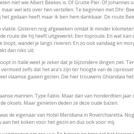
eten niet wie Albert Beekes is. Of Grutte Pier. Of Johannes 
n maar wel iets over hen vertellen. Te beginnen met Dhr. Be
j het gedaan heeft maar ik ben hem dankbaar. De route Be
 vlakte. Gisteren nog afgeweken omdat ik minder kilometer
e route die hij heeft uitgewerkt. Een toproute. En wat kan
ute loopt, wandel je langs rivieren. En zo ook vandaag en mo
t dan niks uit.
 loopt in Italië weet je zeker dat je bijzondere dingen ziet. T
k vermoed zelfs dat het ara's zijn ter hoogte van de cipresse
veel vlaamse gaaien gezien. Die hier trouwens Ghiandaia het
iaanse mannen. Type Fabio. Maar dan van honderdtien jaar 
de oksels. Maar genieten deden ze deze oude bazen.
was de eigenaar van Hotel Meridiana in Roverchiaretta. Nog 
w aan het koken voor het gezin en dus ook voor mij.