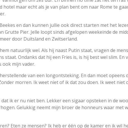
r vanmorgen om zes uur. En binnen no time zat het terrras v
 hotel maar echt als je van plan bent om naar Rome te gaan
eer.
eekes en dan kunnen jullie ook direct starten met het leze
an Grutte Pier. Jelle loopt sinds afgelopen weekeinde de mi
meer door Duitsland en Zwitserland.
m natuurlijk wel. Als hij naast Putin staat, vragen de mens
staat. Ondanks dat hij een Fries is, is hij best wel slim. En 
is ook mijn vader.
 herstellende van een longontsteking. En dan moet opeens de 
Zonder morren. Ik weet niet of ik dat zou doen. Ik weet niet 
.
d dat ik er nu niet ben. Lekker een sigaar opsteken in de 
erhogen. Gelukkig neemt mijn broer de honneurs waar met 
ieren? Eten ze mensen? Ik heb er één op de kamer en ik wil 