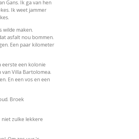
van Gans. Ik ga van hen
ekes. Ik weet jammer
ekes.
s wilde maken.
 dat asfalt nou bommen.
rgen. Een paar kilometer
en eerste een kolonie
n van Villa Bartolomea.
en. En een vos en een
oud. Broek
niet zulke lekkere