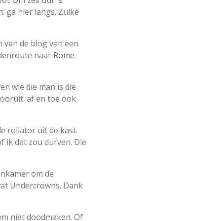
ol. Om zes uur 's
: ga hier langs. Zulke
n van de blog van een
ddenroute naar Rome.
en wie die man is die
vooruit: af en toe ook
rollator uit de kast.
of ik dat zou durven. Die
woonkamer om de
wat Undercrowns. Dank
hem niet doodmaken. Of