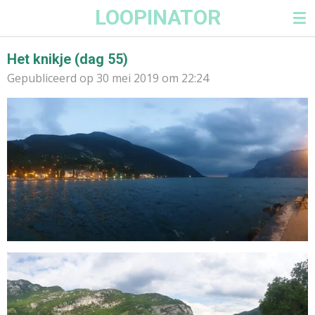
LOOPINATOR
Ga
direct
naar
Het knikje (dag 55)
de
Gepubliceerd op 30 mei 2019 om 22:24
hoofdinhoud