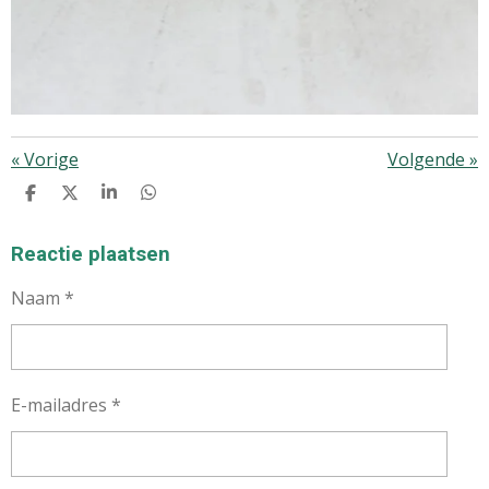
«
Vorige
Volgende
»
D
D
S
D
E
E
H
E
L
E
A
L
E
L
R
E
Reactie plaatsen
N
E
N
Naam *
E-mailadres *