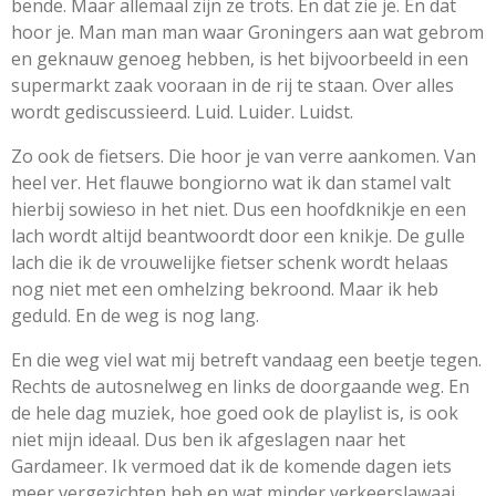
bende. Maar allemaal zijn ze trots. En dat zie je. En dat
hoor je. Man man man waar Groningers aan wat gebrom
en geknauw genoeg hebben, is het bijvoorbeeld in een
supermarkt zaak vooraan in de rij te staan. Over alles
wordt gediscussieerd. Luid. Luider. Luidst.
Zo ook de fietsers. Die hoor je van verre aankomen. Van
heel ver. Het flauwe bongiorno wat ik dan stamel valt
hierbij sowieso in het niet. Dus een hoofdknikje en een
lach wordt altijd beantwoordt door een knikje. De gulle
lach die ik de vrouwelijke fietser schenk wordt helaas
nog niet met een omhelzing bekroond. Maar ik heb
geduld. En de weg is nog lang.
En die weg viel wat mij betreft vandaag een beetje tegen.
Rechts de autosnelweg en links de doorgaande weg. En
de hele dag muziek, hoe goed ook de playlist is, is ook
niet mijn ideaal. Dus ben ik afgeslagen naar het
Gardameer. Ik vermoed dat ik de komende dagen iets
meer vergezichten heb en wat minder verkeerslawaai.