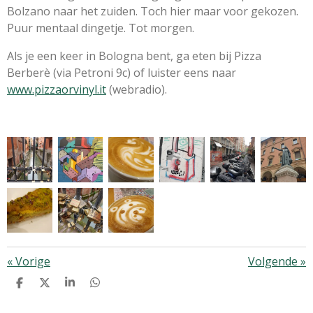
Bolzano naar het zuiden. Toch hier maar voor gekozen.
Puur mentaal dingetje. Tot morgen.
Als je een keer in Bologna bent, ga eten bij Pizza
Berberè (via Petroni 9c) of luister eens naar
www.pizzaorvinyl.it
(webradio).
«
Vorige
Volgende
»
D
D
S
D
E
E
H
E
L
E
A
L