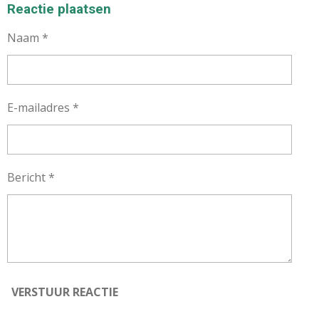
E
L
R
E
Reactie plaatsen
N
E
N
Naam *
E-mailadres *
Bericht *
VERSTUUR REACTIE