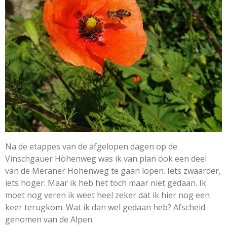
Na de etappes van de afgelopen dagen op de
Vinschgauer Höhenweg was ik van plan ook een deel
van de Meraner Höhenweg te gaan lopen. Iets zwaarder,
iets hoger. Maar ik heb het toch maar niet gedaan. Ik
moet nog veren ik weet heel zeker dat ik hier nog een
keer terugkom. Wat ik dan wel gedaan heb? Afscheid
genomen van de Alpen.