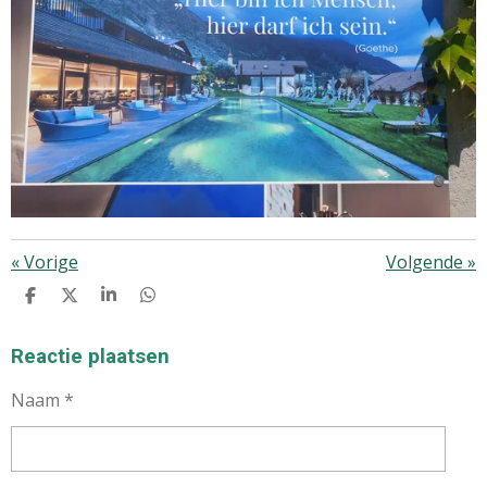
«
Vorige
Volgende
»
D
D
S
D
E
E
H
E
L
E
A
L
E
L
R
E
Reactie plaatsen
N
E
N
Naam *