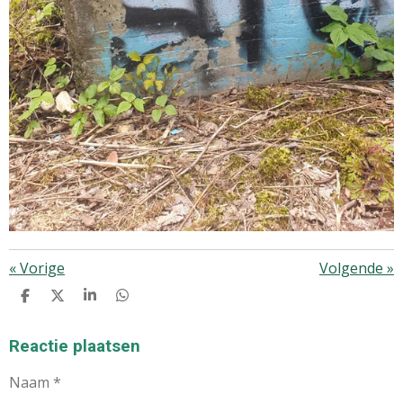
«
Vorige
Volgende
»
D
D
S
D
E
E
H
E
L
E
A
L
E
L
R
E
Reactie plaatsen
N
E
N
Naam *