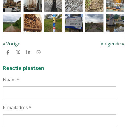
«
Vorige
Volgende
»
D
D
S
D
E
E
H
E
L
E
A
L
E
L
R
E
Reactie plaatsen
N
E
N
Naam *
E-mailadres *