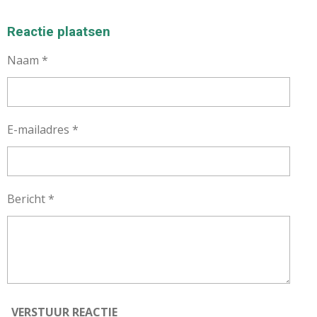
E
E
H
E
L
E
A
L
E
L
R
E
Reactie plaatsen
N
E
N
Naam *
E-mailadres *
Bericht *
VERSTUUR REACTIE