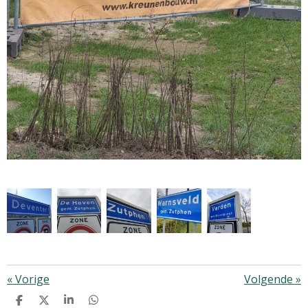
«
Vorige
Volgende
»
D
D
S
D