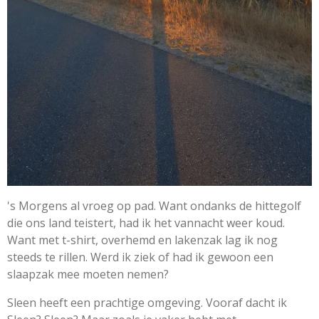
's Morgens al vroeg op pad. Want ondanks de hittegolf
die ons land teistert, had ik het vannacht weer koud.
Want met t-shirt, overhemd en lakenzak lag ik nog
steeds te rillen. Werd ik ziek of had ik gewoon een
slaapzak mee moeten nemen?
Sleen heeft een prachtige omgeving. Vooraf dacht ik