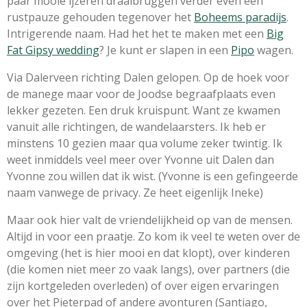
paar mooie ijzeren draaibruggen verder even een
rustpauze gehouden tegenover het
Boheems paradijs
.
Intrigerende naam. Had het het te maken met een
Big
Fat Gipsy wedding
? Je kunt er slapen in een
Pipo
wagen.
Via Dalerveen richting Dalen gelopen. Op de hoek voor
de manege maar voor de Joodse begraafplaats even
lekker gezeten. Een druk kruispunt. Want ze kwamen
vanuit alle richtingen, de wandelaarsters. Ik heb er
minstens 10 gezien maar qua volume zeker twintig. Ik
weet inmiddels veel meer over Yvonne uit Dalen dan
Yvonne zou willen dat ik wist. (Yvonne is een gefingeerde
naam vanwege de privacy. Ze heet eigenlijk Ineke)
Maar ook hier valt de vriendelijkheid op van de mensen.
Altijd in voor een praatje. Zo kom ik veel te weten over de
omgeving (het is hier mooi en dat klopt), over kinderen
(die komen niet meer zo vaak langs), over partners (die
zijn kortgeleden overleden) of over eigen ervaringen
over het Pieterpad of andere avonturen (Santiago,