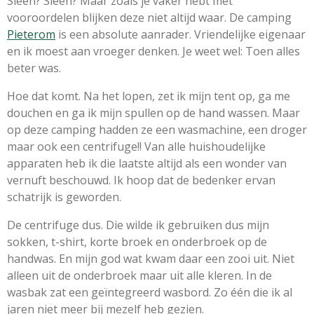
Sleen? Sleen? Maar zoals je vaker hebt met
vooroordelen blijken deze niet altijd waar. De camping
Pieterom
is een absolute aanrader. Vriendelijke eigenaar
en ik moest aan vroeger denken. Je weet wel: Toen alles
beter was.
Hoe dat komt. Na het lopen, zet ik mijn tent op, ga me
douchen en ga ik mijn spullen op de hand wassen. Maar
op deze camping hadden ze een wasmachine, een droger
maar ook een centrifuge!! Van alle huishoudelijke
apparaten heb ik die laatste altijd als een wonder van
vernuft beschouwd. Ik hoop dat de bedenker ervan
schatrijk is geworden.
De centrifuge dus. Die wilde ik gebruiken dus mijn
sokken, t-shirt, korte broek en onderbroek op de
handwas. En mijn god wat kwam daar een zooi uit. Niet
alleen uit de onderbroek maar uit alle kleren. In de
wasbak zat een geïntegreerd wasbord. Zo één die ik al
jaren niet meer bij mezelf heb gezien.