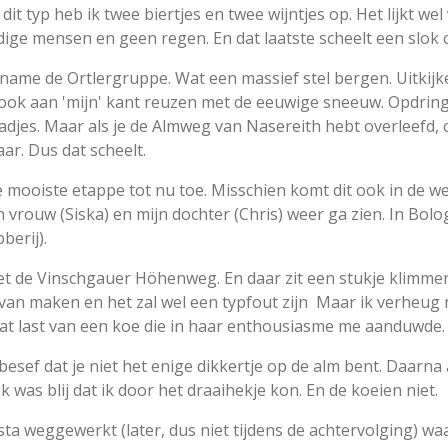
k dit typ heb ik twee biertjes en twee wijntjes op. Het lijkt we
dige mensen en geen regen. En dat laatste scheelt een slok 
 name de Ortlergruppe. Wat een massief stel bergen. Uitkijk
ook aan 'mijn' kant reuzen met de eeuwige sneeuw. Opdrin
aadjes. Maar als je de Almweg van Nasereith hebt overleefd, o
ar. Dus dat scheelt.
de mooiste etappe tot nu toe. Misschien komt dit ook in de w
vrouw (Siska) en mijn dochter (Chris) weer ga zien. In Bolo
berij).
t de Vinschgauer Höhenweg. En daar zit een stukje klimmen
van maken en het zal wel een typfout zijn Maar ik verheug m
wat last van een koe die in haar enthousiasme me aanduwde.
esef dat je niet het enige dikkertje op de alm bent. Daarna
 was blij dat ik door het draaihekje kon. En de koeien niet.
a weggewerkt (later, dus niet tijdens de achtervolging) wa