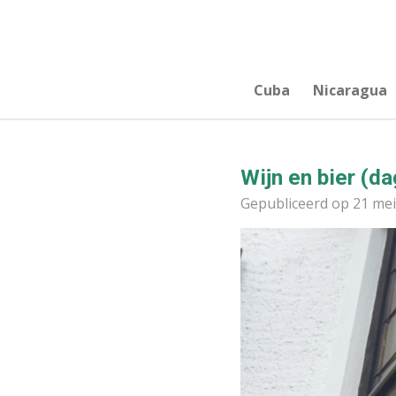
Ga
direct
naar
de
Cuba
Nicaragua
hoofdinhoud
Wijn en bier (da
Gepubliceerd op 21 mei