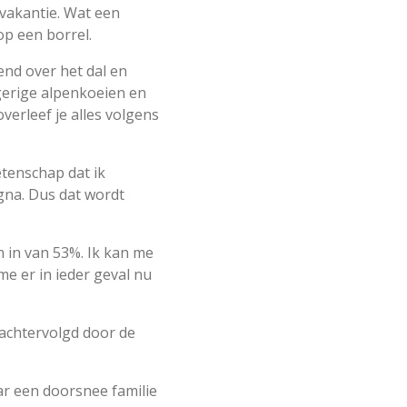
l vakantie. Wat een
op een borrel.
end over het dal en
gerige alpenkoeien en
verleef je alles volgens
etenschap dat ik
gna. Dus dat wordt
 in van 53%. Ik kan me
e er in ieder geval nu
 achtervolgd door de
ar een doorsnee familie