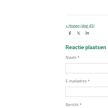
«
Hopen (dag 45)
D
D
S
E
E
H
L
E
A
E
L
R
Reactie plaatsen
N
E
Naam *
E-mailadres *
Bericht *