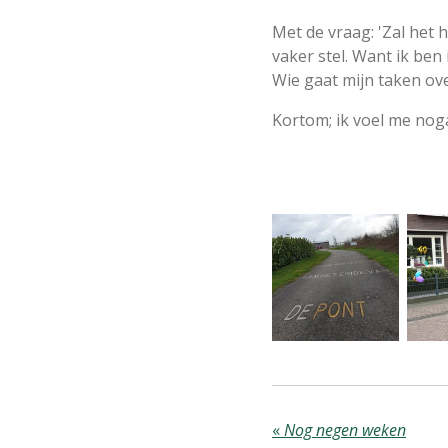
Met de vraag: 'Zal het 
vaker stel. Want ik be
Wie gaat mijn taken ov
Kortom; ik voel me noga
«
Nog negen weken