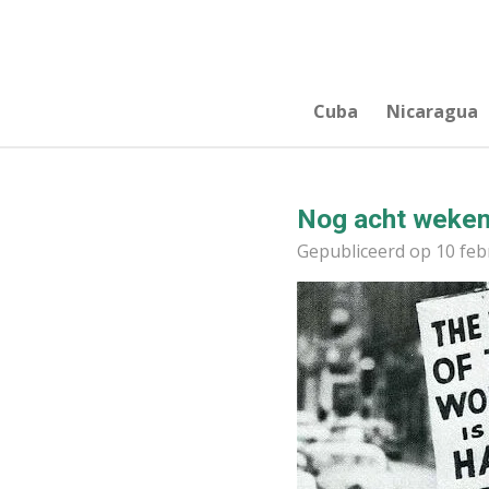
Ga
direct
naar
de
Cuba
Nicaragua
hoofdinhoud
Nog acht weke
Gepubliceerd op 10 feb