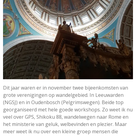
Dit jaar waren er in november twee bijeenkomsten van
grote verenigingen op wandelgebied. In Leeuwarden
(NGSJ) en in Oudenbosch (Pelgrimswegen). Beide top
georganiseerd met hele goede workshops. Zo weet ik nu
veel over GPS, Shikoku 88, wandelwegen naar Rome en
het ministerie van geluk, welbevinden en plezier. Maar
meer weet ik nu over een kleine groep mensen die