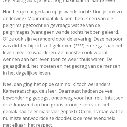
zeg. Rustig aan. Je hebt nog maximaal 15 jaar te leven.
Hoe heb je dat gedaan op je wandeltocht? Doe je ook zo
onderweg? Maar omdat ik ik ben, heb ik één van die
pelgrims pgezocht en gevraagd wat ze van de
pelgrimages (want geen wandeltocht) hebben geleerd.
Of ze ook zijn veranderd door de ervaring. Deze persoon
was dichter bij zich zelf gekomen (????) en ze gaf aan het
leven meer te waarderen. Ze moesten ook vooral
wennen aan het leven toen ze weer thuis waren. De
gejaagdheid, het moeten en het gedrag van de mensen
in het dagelijkse leven.
Nee, dan ging het op de camino 'x' toch wel anders.
Kameraadschap, de sfeer. Daarnaast hadden ze veel
bewondering geoogst onderweg voor hun reis. Intussen
druk kauwend op hun gratis broodje (en voor het
gemak had ze er maar vier gepakt). Op mijn vraag wat ze
nu miste antwoordde ze doodleuk: de meelevendheid
met elkaar, het respect.