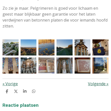
Zo zie je maar. Pelgrimeren is goed voor lichaam en
geest maar blijkbaar geen garantie voor het laten
verdwijnen van betonnen platen die voor iemands hoofd
zitten.
«
Vorige
Volgende
»
D
D
S
D
E
E
H
E
L
E
A
L
E
L
R
E
Reactie plaatsen
N
E
N